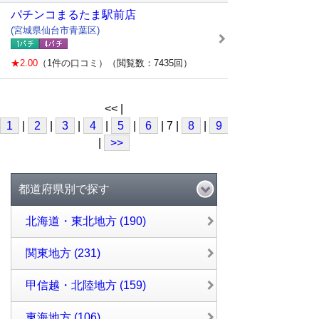
パチンコまるたま駅前店
(宮城県仙台市青葉区)
★2.00
（1件の口コミ）（閲覧数：7435回）
<< |
1
|
2
|
3
|
4
|
5
|
6
| 7 |
8
|
9
|
10
|
>>
都道府県別で探す
北海道・東北地方 (190)
関東地方 (231)
甲信越・北陸地方 (159)
東海地方 (106)