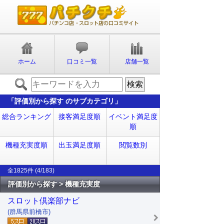
ホーム
口コミ一覧
店舗一覧
「評価別から探す のサブカテゴリ」
総合ランキング
接客満足度順
イベント満足度
順
機種充実度順
出玉満足度順
閲覧数別
全1825件 (4/183)
評価別から探す > 機種充実度
スロット倶楽部ナビ
(群馬県前橋市)