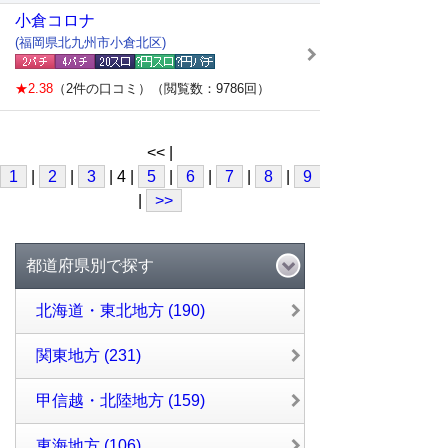
小倉コロナ
(福岡県北九州市小倉北区)
★2.38
（2件の口コミ）（閲覧数：9786回）
<< |
1
|
2
|
3
| 4 |
5
|
6
|
7
|
8
|
9
|
10
|
>>
都道府県別で探す
北海道・東北地方 (190)
関東地方 (231)
甲信越・北陸地方 (159)
東海地方 (106)