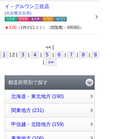
イ－グルワン三佐店
(大分県大分市)
★3.00
（1件の口コミ）（閲覧数：6959回）
<< |
1
| 2 |
3
|
4
|
5
|
6
|
7
|
8
|
9
|
10
|
>>
都道府県別で探す
北海道・東北地方 (190)
関東地方 (231)
甲信越・北陸地方 (159)
東海地方 (106)