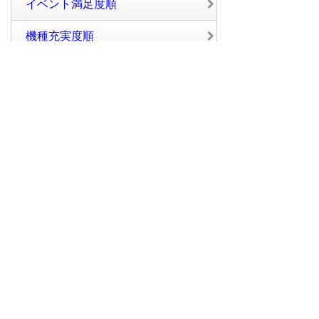
イベント満足度順
機種充実度順
出玉満足度順
閲覧数順
口コミから探す
口コミの多い順
男性の口コミが多い
女性の口コミが多い
私はココでお金を借りれました。
今日中にお金が必要なら即日融資！
私はココで当日に５０万円借りれました。