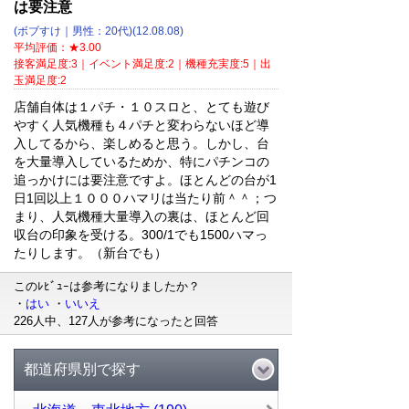
は要注意
(ボブすけ｜男性：20代)(12.08.08)
平均評価：★3.00
接客満足度:3｜イベント満足度:2｜機種充実度:5｜出
玉満足度:2
店舗自体は１パチ・１０スロと、とても遊び
やすく人気機種も４パチと変わらないほど導
入してるから、楽しめると思う。しかし、台
を大量導入しているためか、特にパチンコの
追っかけには要注意ですよ。ほとんどの台が1
日1回以上１０００ハマリは当たり前＾＾；つ
まり、人気機種大量導入の裏は、ほとんど回
収台の印象を受ける。300/1でも1500ハマっ
たりします。（新台でも）
このﾚﾋﾞｭｰは参考になりましたか？
・
はい
・
いいえ
226人中、127人が参考になったと回答
都道府県別で探す