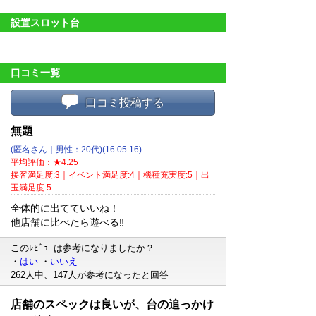
設置スロット台
口コミ一覧
口コミ投稿する
無題
(匿名さん｜男性：20代)(16.05.16)
平均評価：★4.25
接客満足度:3｜イベント満足度:4｜機種充実度:5｜出
玉満足度:5
全体的に出てていいね！
他店舗に比べたら遊べる‼
このﾚﾋﾞｭｰは参考になりましたか？
・
はい
・
いいえ
262人中、147人が参考になったと回答
店舗のスペックは良いが、台の追っかけ