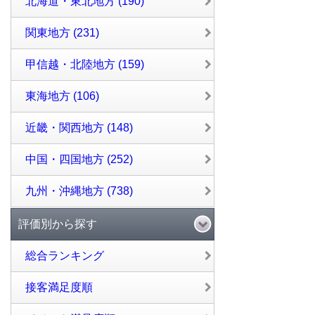
北海道・東北地方 (190)
関東地方 (231)
甲信越・北陸地方 (159)
東海地方 (106)
近畿・関西地方 (148)
中国・四国地方 (252)
九州・沖縄地方 (738)
評価別から探す
総合ランキング
接客満足度順