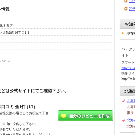
1
2
ル情報
お知
北５条店
北5条西16丁目1-1
現在
パチク
イト
o.co.jp/
スマート
http://s
携帯サイ
http://m
などは公式サイトにてご確認下さい。
北海
北海
口コミ 全1件 (1/1)
北海
報サ
情報交換の場としてお役立て下さ
北海
ご自由に投稿して下さい。
北海
させていただきます。
クラがいる等の書き込みに関しまし