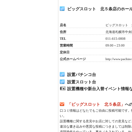
ビッグスロット 北５条店のホー
店名
ビッグスロット 
住所
北海道札幌市中央区
TEL
011-615-0808
営業時間
09:00～23:00
定休日
公式ホームページ
http://www.pachinc
設置パチンコ台
設置スロット台
設置機種や新台入替イベント情報
「ビッグスロット 北５条店」
への
口コミ情報はどなたでもご自由に投稿可能です。
い。
設置機種に関する意見やお店に対しての意見など
違法な書き込みや悪質な投稿につきましては削除
遠隔操作をやっている、裏モノを入れている、サ