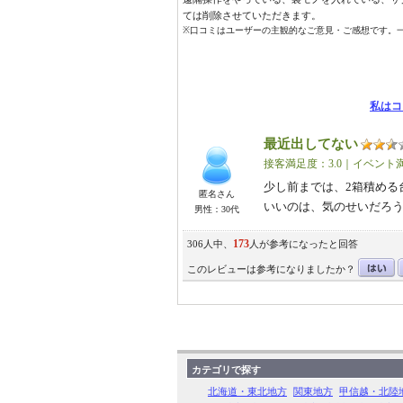
ては削除させていただきます。
※口コミはユーザーの主観的なご意見・ご感想です。
私はコ
最近出してない
接客満足度：3.0｜イベント満
少し前までは、2箱積める
匿名さん
いいのは、気のせいだ
男性：30代
173
306人中、
人が参考になったと回答
このレビューは参考になりましたか？
カテゴリで探す
北海道・東北地方
関東地方
甲信越・北陸