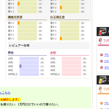
星3つ
（1）
星3つ
（0）
星2つ
（0）
星2つ
（1）
星1つ
（0）
星1つ
（0）
機種充実度
出玉満足度
星5つ
（1）
星5つ
（0）
星4つ
（0）
星4つ
（0）
星3つ
（0）
星3つ
（0）
星2つ
（0）
星2つ
（0）
星1つ
（0）
星1つ
（1）
レビュアー分布
男性
女性
?
10代
（0）
10代
（0）
1
20代
（0）
20代
（0）
30代
（1）
30代
（0）
3
40代
（0）
40代
（0）
50代以上
（0）
50代以上
（0）
らこちら
法を紹介します。
?
円を借りたい、1万円だけでいいので借りたい。