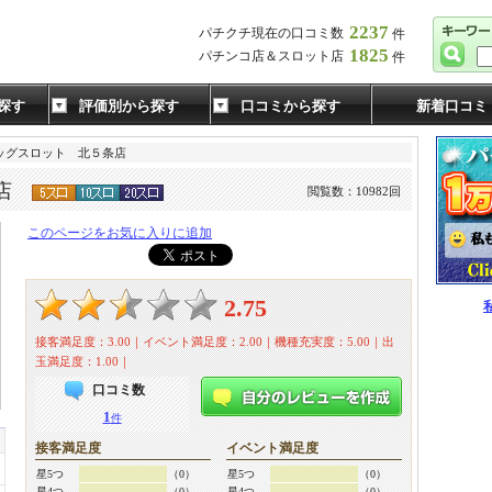
2237
パチクチ現在の口コミ数
件
1825
パチンコ店＆スロット店
件
探す
評価別から探す
口コミから探す
新着口コミ
ビッグスロット 北５条店
条店
閲覧数：10982回
このページをお気に入りに追加
2.75
接客満足度：3.00｜イベント満足度：2.00｜機種充実度：5.00｜出
玉満足度：1.00｜
口コミ数
1
件
接客満足度
イベント満足度
星5つ
（0）
星5つ
（0）
星4つ
（0）
星4つ
（0）