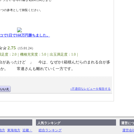
一つの参考として御覧ください。
コで1日で168万円勝ちました。
2.75
（15.01.24）
足度：2.0｜機種充実度：5.0｜出玉満足度：1.0｜
台があったけど 」 今は、なぜか1箱積んだらのまれる台が多
ろうか。 常連さんも離れていく一方です。
»不適切なレビューを報告する
人気ランキング
運営に
地方
東海地方
近畿・
総合ランキング
運営会