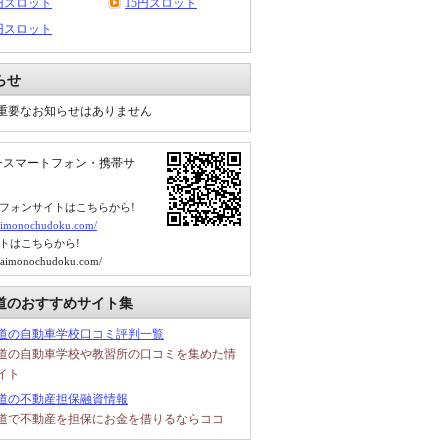
0円スロット
15円スロット
0円スロット
らせ
重要なお知らせはありません
チスマートフォン・携帯サ
フォンサイトはこちらから!
.kaimonochudoku.com/
トはこちらから!
.kaimonochudoku.com/
道のおすすめサイト集
道の自動車学校口コミ評判一覧
道の自動車学校や教習所の口コミを集めた情
イト
道の不動産担保融資情報
道で不動産を担保にお金を借りるならココ