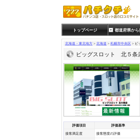
トップページ
都道府県から
北海道・東北地方
>
北海道
>
札幌市中央区
> 
ビッグスロット 北５
評価項目
評価基準
接客満足度
接客態度の評価